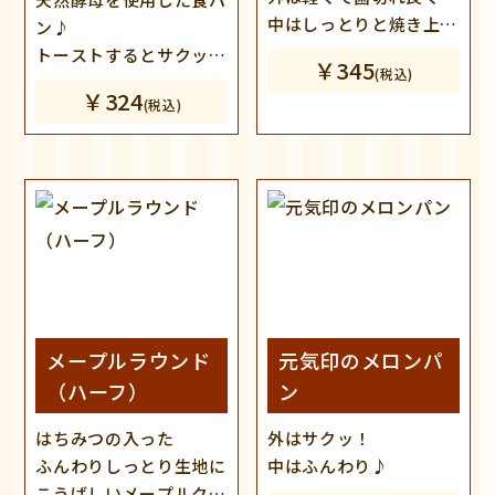
中はしっとりと焼き上げ
ン♪
ました♪
トーストするとサクッと
￥345
(税込)
※都合により土日祝日数
した食感で
￥324
(税込)
量限定販売となります。
また美味しい♪
メープルラウンド
元気印のメロンパ
（ハーフ）
ン
はちみつの入った
外はサクッ！
ふんわりしっとり生地に
中はふんわり♪
こうばしいメープルク