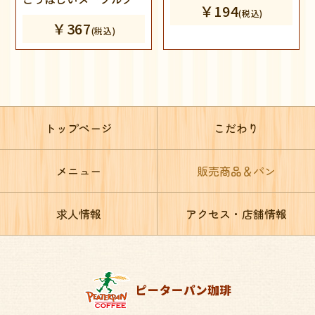
￥194
(税込)
リームを
￥367
(税込)
たっぷり折り込みまし
た。
※一日数量限定
トップページ
こだわり
メニュー
販売商品＆パン
求人情報
アクセス・店舗情報